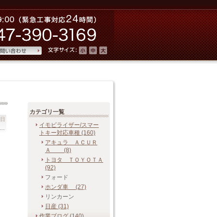
カテゴリ一覧
曜日
イモビライザー/スマー
トキー 対応車種 (160)
アキュラ ＡＣＵＲ
Ａ (8)
トヨタ ＴＯＹＯＴＡ
(92)
フォード
ホンダ車 (27)
リンカーン
日産 (31)
作業ブログ (140)