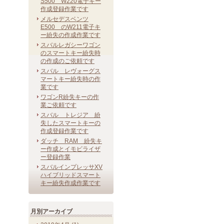
S500 W220電子キー
作成登録作業です
メルセデスベンツ
E500 のW211電子キ
ー紛失の作成作業です
スバルレガシーワゴン
のスマートキー紛失時
の作成のご依頼です
スバル レヴォーグス
マートキー紛失時の作
業です
ワゴンR紛失キーの作
業ご依頼です
スバル トレジア 紛
失したスマートキーの
作成登録作業です
ダッチ RAM 紛失キ
ー作成とイモビライザ
ー登録作業
スバルインプレッサXV
ハイブリッドスマート
キー紛失作成作業です
月別アーカイブ