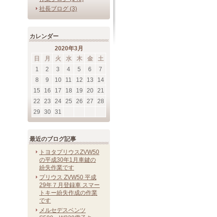
社長ブログ (3)
カレンダー
2020年3月
日
月
火
水
木
金
土
1
2
3
4
5
6
7
8
9
10
11
12
13
14
15
16
17
18
19
20
21
22
23
24
25
26
27
28
29
30
31
最近のブログ記事
トヨタプリウスZVW50
の平成30年1月車鍵の
紛失作業です
プリウス ZVW50 平成
29年７月登録車 スマー
トキー紛失作成の作業
です
メルセデスベンツ