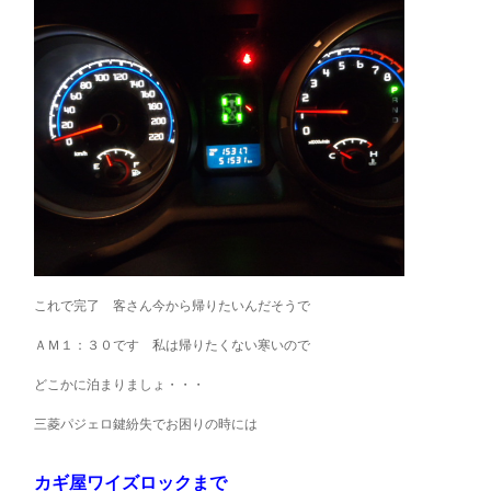
これで完了 客さん今から帰りたいんだそうで
ＡＭ１：３０です 私は帰りたくない寒いので
どこかに泊まりましょ・・・
三菱パジェロ鍵紛失でお困りの時には
カギ屋ワイズロックまで