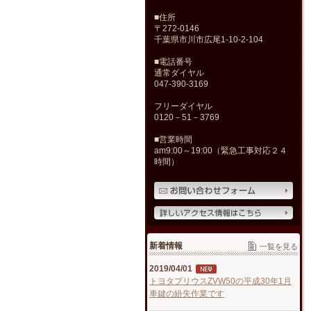
■住所
〒272-0146
千葉県市川市広尾1-10-2-104
■電話番号
通常ダイヤル
047-390-3169
フリーダイヤル
0120－51－3769
■営業時間
am9:00～19:00（緊急工事対応２４
時間）
新着情報
一覧を見る
2019/04/01
トヨタプリウスZVW50の平成30年1月
車鍵の紛失作業です