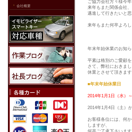
ご協力会社方々様今年
会社概要
来年もまた関係会社、
邁進して行きたいと思
来年もまた何卒よろし
年末年始休業のお知ら
平素は格別のご愛顧を
さて、弊社におきまし
休業とさせて頂きます
■年末年始休業日
2014年1月1日（水）
2014年1月4日（土
お客様各位には、何か
しますが、
何卒ご了承下さいます