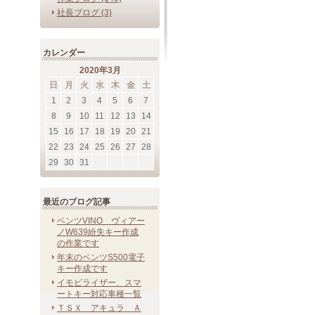
社長ブログ (3)
カレンダー
2020年3月
日
月
火
水
木
金
土
1
2
3
4
5
6
7
8
9
10
11
12
13
14
15
16
17
18
19
20
21
22
23
24
25
26
27
28
29
30
31
最近のブログ記事
ベンツVINO ヴィアー
ノW639紛失キー作成
の作業です
年末のベンツS500電子
キー作成です
イモビライザー、スマ
ートキー対応車種一覧
ＴＳＸ アキュラ Ａ