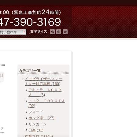
カテゴリ一覧
曜日
イモビライザー/スマー
トキー 対応車種 (160)
アキュラ ＡＣＵＲ
Ａ (8)
トヨタ ＴＯＹＯＴＡ
(92)
フォード
ホンダ車 (27)
リンカーン
ック
日産 (31)
作業ブログ (140)