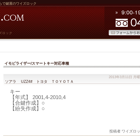
らで鍵屋のワイズロック
ズロック
イモビライザー/スマートキー 対応車種
2013年3月11日 月
ソアラ UZZ4# トヨタ ＴＯＹＯＴＡ
キー
【年式】 2001,4-2010,4
【合鍵作成】○
【紛失作成】○
投稿者 ワイズロ