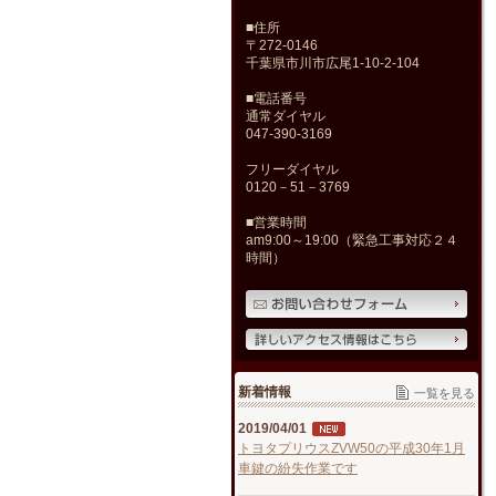
■住所
〒272-0146
千葉県市川市広尾1-10-2-104
■電話番号
通常ダイヤル
047-390-3169
フリーダイヤル
0120－51－3769
■営業時間
am9:00～19:00（緊急工事対応２４
時間）
新着情報
一覧を見る
2019/04/01
トヨタプリウスZVW50の平成30年1月
車鍵の紛失作業です