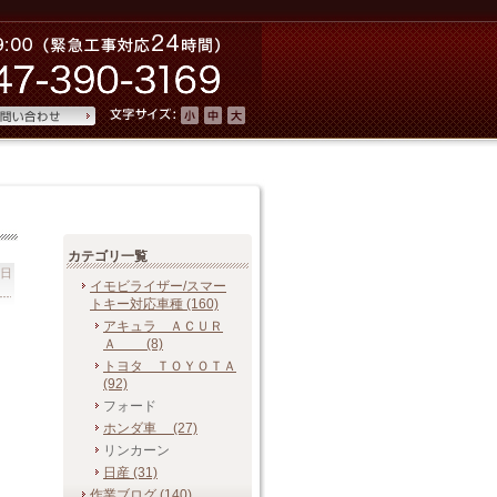
カテゴリ一覧
曜日
イモビライザー/スマー
トキー 対応車種 (160)
アキュラ ＡＣＵＲ
Ａ (8)
トヨタ ＴＯＹＯＴＡ
(92)
フォード
ホンダ車 (27)
リンカーン
日産 (31)
作業ブログ (140)