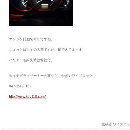
エンジン始動でＯＫですね。
ちょっとばらすの大変ですが 鍵できてま～す
ハリアーも紛失時は弊社で。
※イモビライザーキーの事なら かぎやワイズロック
047-390-3169
http://www.key110.com/
投稿者 ワイズロ