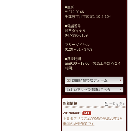
■住所
〒272-0146
千葉県市川市広尾1-10-2-104
■電話番号
通常ダイヤル
047-390-3169
フリーダイヤル
0120－51－3769
■営業時間
am9:00～19:00（緊急工事対応２４
時間）
新着情報
一覧を見る
2019/04/01
トヨタプリウスZVW50の平成30年1月
車鍵の紛失作業です