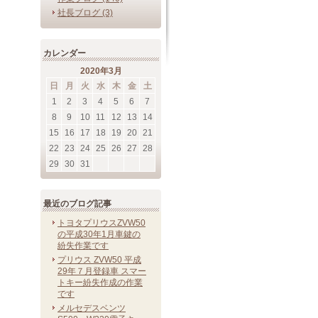
社長ブログ (3)
カレンダー
2020年3月
日
月
火
水
木
金
土
1
2
3
4
5
6
7
8
9
10
11
12
13
14
15
16
17
18
19
20
21
22
23
24
25
26
27
28
29
30
31
最近のブログ記事
トヨタプリウスZVW50
の平成30年1月車鍵の
紛失作業です
プリウス ZVW50 平成
29年７月登録車 スマー
トキー紛失作成の作業
です
メルセデスベンツ