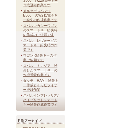
S500 W220電子キー
作成登録作業です
メルセデスベンツ
E500 のW211電子キ
ー紛失の作成作業です
スバルレガシーワゴン
のスマートキー紛失時
の作成のご依頼です
スバル レヴォーグス
マートキー紛失時の作
業です
ワゴンR紛失キーの作
業ご依頼です
スバル トレジア 紛
失したスマートキーの
作成登録作業です
ダッチ RAM 紛失キ
ー作成とイモビライザ
ー登録作業
スバルインプレッサXV
ハイブリッドスマート
キー紛失作成作業です
月別アーカイブ