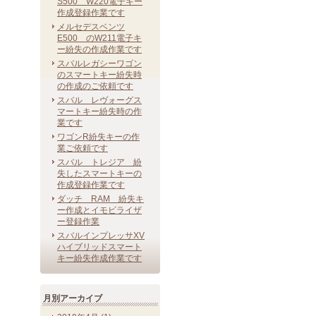
S500 W220電子キー
作成登録作業です
メルセデスベンツ
E500 のW211電子キ
ー紛失の作成作業です
スバルレガシーワゴン
のスマートキー紛失時
の作成のご依頼です
スバル レヴォーグス
マートキー紛失時の作
業です
ワゴンR紛失キーの作
業ご依頼です
スバル トレジア 紛
失したスマートキーの
作成登録作業です
ダッチ RAM 紛失キ
ー作成とイモビライザ
ー登録作業
スバルインプレッサXV
ハイブリッドスマート
キー紛失作成作業です
月別アーカイブ