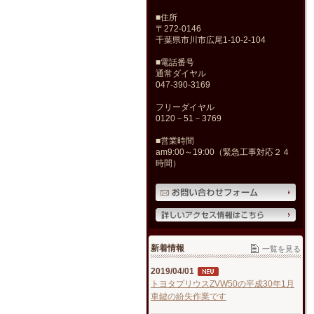
■住所
〒272-0146
千葉県市川市広尾1-10-2-104
■電話番号
通常ダイヤル
047-390-3169
フリーダイヤル
0120－51－3769
■営業時間
am9:00～19:00（緊急工事対応２４
時間）
新着情報
一覧を見る
2019/04/01
トヨタプリウスZVW50の平成30年1月
車鍵の紛失作業です